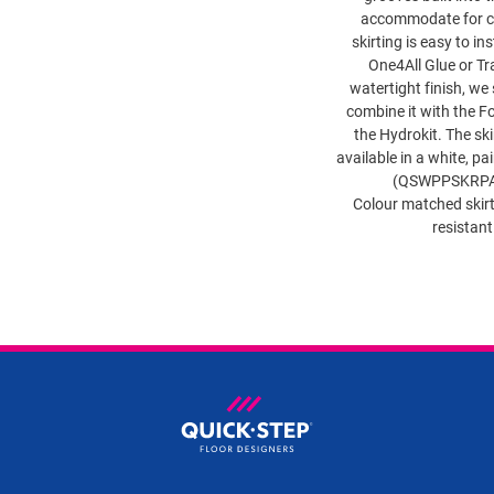
accommodate for c
skirting is easy to ins
One4All Glue or Tr
watertight finish, we
combine it with the F
the Hydrokit. The skir
available in a white, pa
(QSWPPSKRPA
Colour matched skirt
resistant