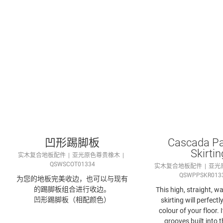
凹形踢脚板
Cascada Pa
Skirtin
实木复合地板配件
亚光原色尊贵橡木
QSWSCOT01334
实木复合地板配件
亚光
QSWPPSKR013
为您的地板完美收边，也可以与现有
的踢脚板组合进行收边。
This high, straight, w
凹形踢脚板（相配颜色）
skirting will perfect
colour of your floor.
grooves built into 