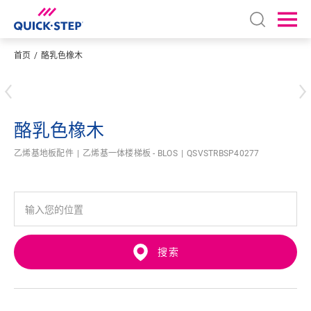
Open sear
Ope
首页
酪乳色橡木
输入您的位置
酪乳色橡木
乙烯基地板配件
乙烯基一体楼梯板 - BLOS
QSVSTRBSP40277
搜索