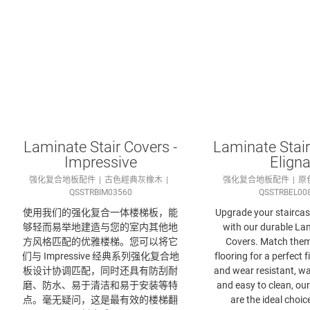
Laminate Stair Covers -
Laminate Stair
Impressive
Elign
强化复合地板配件
古色經典灰橡木
强化复合地板配件
原
QSSTRBIM03560
QSSTRBEL00
使用我们的强化复合​一体楼梯板，能
Upgrade your staircase
够轻而易举地建造与您的室内其他地
with our durable Lam
方风格匹配的优雅楼梯。您可以将它
Covers. Match them
们与 Impressive 经典系列强化复合地
flooring for a perfect f
板​设计协调匹配，同时还具有防刮耐
and wear resistant, wa
磨、防水、易于清洁和易于安装等特
and easy to clean, our
点。毫无疑问，这是最有效的楼梯翻
are the ideal choic