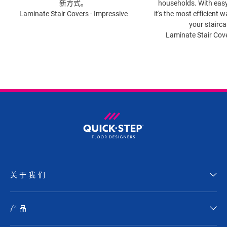
新方式。
households. With easy 
Laminate Stair Covers - Impressive
it's the most efficient 
your stairca
Laminate Stair Cove
关于我们
产品