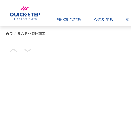
强化复合地板
乙烯基地板​
实
首页
弗吉尼亚原色橡木
输入您的位置
Open image in lightbox