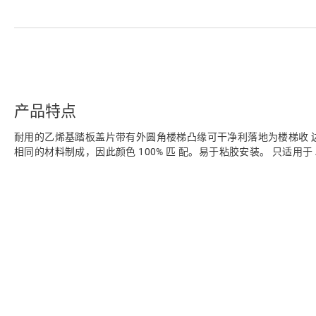
产品特点
耐用的乙烯基踏板盖片带有外圆角楼梯凸缘可干净利落地为楼梯收 
相同的材料制成，因此颜色 100% 匹 配。易于粘胶安装。 只适用于 Alph