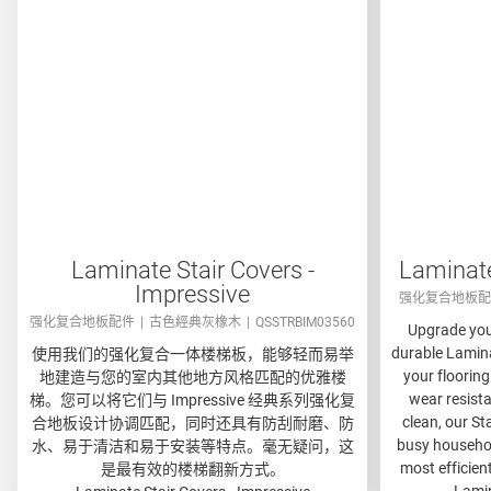
Laminate Stair Covers -
Laminate
Impressive
强化复合地板配
强化复合地板配件
古色經典灰橡木
QSSTRBIM03560
Upgrade your
durable Lamina
使用我们的强化复合​一体楼梯板，能够轻而易举
your flooring
地建造与您的室内其他地方风格匹配的优雅楼
wear resista
梯。您可以将它们与 Impressive 经典系列强化复
clean, our St
合地板​设计协调匹配，同时还具有防刮耐磨、防
busy household
水、易于清洁和易于安装等特点。毫无疑问，这
most efficien
是最有效的楼梯翻新方式。
Lamin