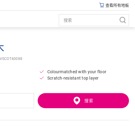
查看所有地板
木
VSCOT40088
Colourmatched with your floor
Scratch-resistant top layer
搜索