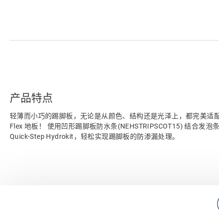
产品特点
轻薄而小巧的踢脚板，无论是从颜色、结构还是光泽上，都完美适配您的 Alph
Flex 地板！ 使用凹形踢脚板防水条(NEHSTRIPSCOT15) 结合发泡条 (
Quick-Step Hydrokit，轻松实现踢脚板的防渗漏处理。