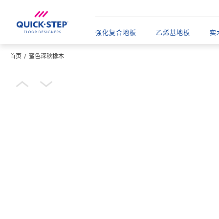
强化复合地板
乙烯基地板​
实
首页
蜜色深秋橡木
输入您的位置
Open image in lightbox