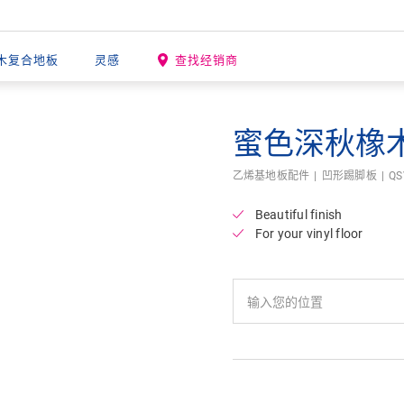
木复合地板
灵感
查找经销商
蜜色深秋橡
乙烯基地板配件
凹形踢脚板
QS
Beautiful finish
For your vinyl floor