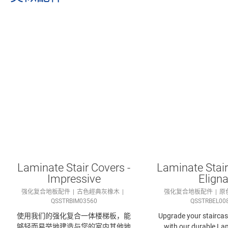
Laminate Stair Covers -
Laminate Stair
Impressive
Elign
强化复合地板配件
古色經典灰橡木
强化复合地板配件
原
QSSTRBIM03560
QSSTRBEL00
使用我们的强化复合​一体楼梯板，能
Upgrade your staircase
够轻而易举地建造与您的室内其他地
with our durable Lam