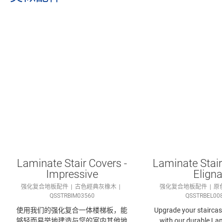
Laminate Stair Covers -
Laminate Stair
Impressive
Elign
强化复合地板配件
古色經典灰橡木
强化复合地板配件
原
QSSTRBIM03560
QSSTRBEL00
使用我们的强化复合​一体楼梯板，能
Upgrade your staircase
够轻而易举地建造与您的室内其他地
with our durable Lam