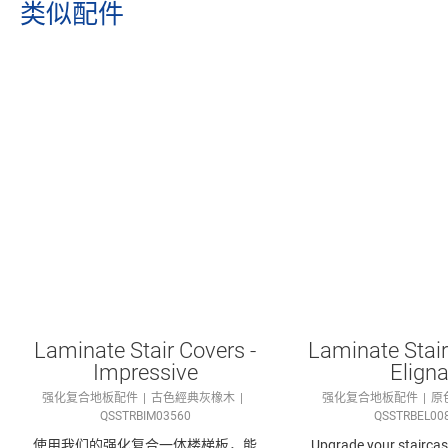
类似配件
Laminate Stair Covers -
Laminate Stair
Impressive
Elign
强化复合地板配件
古色經典灰橡木
强化复合地板配件
原
QSSTRBIM03560
QSSTRBEL00
使用我们的强化复合​一体楼梯板，能
Upgrade your staircase