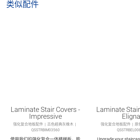
类似配件
Laminate Stair Covers -
Laminate Stair
Impressive
Elign
强化复合地板配件
古色經典灰橡木
强化复合地板配件
原
QSSTRBIM03560
QSSTRBEL00
使用我们的强化复合​一体楼梯板，能
Upgrade your staircase