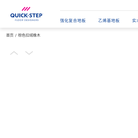
强化复合地板
乙烯基地板​
实
首页
棕色拉绒橡木
输入您的位置
Open image in lightbox