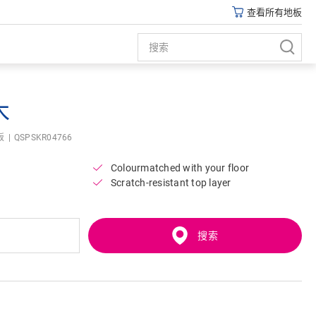
查看所有地板
木
板
QSPSKR04766
Colourmatched with your floor
Scratch-resistant top layer
搜索