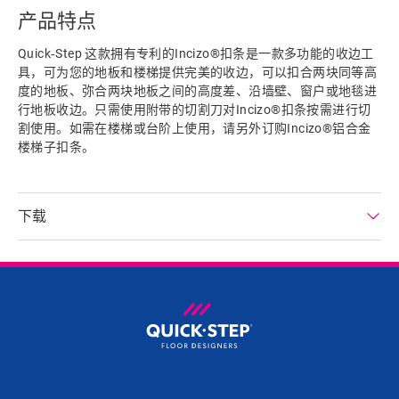
产品特点
Quick‑Step 这款拥有专利的Incizo®扣条是一款多功能的收边工
具，可为您的地板和楼梯提供完美的收边，可以扣合两块同等高
度的地板、弥合两块地板之间的高度差、沿墙壁、窗户或地毯进
行地板收边。只需使用附带的切割刀对Incizo®扣条按需进行切
割使用。如需在楼梯或台阶上使用，请另外订购Incizo®铝合金
楼梯子扣条。
下载