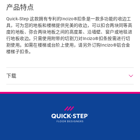
产品特点
Quick‑Step 这款拥有专利的Incizo®扣条是一款多功能的收边工
具，可为您的地板和楼梯提供完美的收边，可以扣合两块同等高
度的地板、弥合两块地板之间的高度差、沿墙壁、窗户或地毯进
行地板收边。只需使用附带的切割刀对Incizo®扣条按需进行切
割使用。如需在楼梯或台阶上使用，请另外订购Incizo®铝合金
楼梯子扣条。
下载