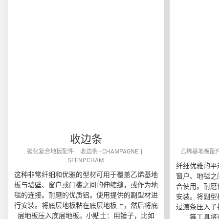
收边条
强化复合地板配件
收边条 - CHAMPAGNE
乙烯基地板配
SFENPCHAM
纤细优雅的平
这种非常纤细和优雅的型材可用于覆盖乙烯基地
窗户、地毯之
板与墙壁、窗户或门槛之间的伸缩缝，或作为地
合使用。耐磨
毯的连接。耐磨的优质铝。使用提供的副型材进
安装。将副型
行安装。将底层地板粘在底层地板上，然后将底
过渡条压入子
层地板压入底层地板。小贴士：用锤子，比如
等工具将