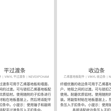
平过渡条
收边条
件
VINYL 平过渡条
NEVEXPCHAM
乙烯基地板配件
VINYL 收边条
N
过渡条可用于乙烯基地板和墙面、
纤细优雅的收边条可用于乙烯基
间的过渡。可与锁扣乙烯基地板配
户、地毯之间的过渡。可与锁扣
优质铝材。使用随附的子扣条进行
使用。耐磨优质铝材。使用随附
材粘在地板基层上，然后将适配平
装。将副型材粘在地板基层上，
扣条中。小提示：使用锤子和敲砖
条压入子扣条中。小提示：使用
适配平过渡条压入子扣条中。
具将适配收边条压入子扣