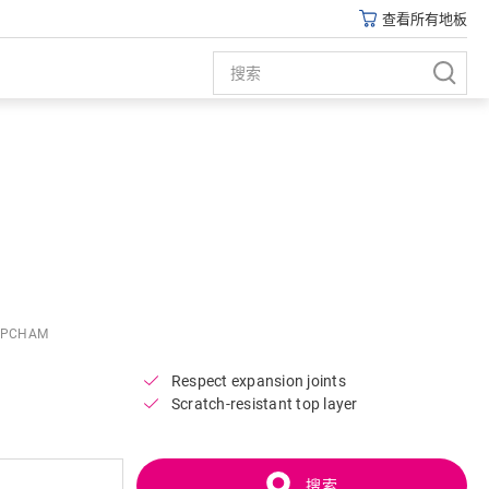
查看所有地板
Open image in lightbox
DPCHAM
Respect expansion joints
Scratch-resistant top layer
搜索