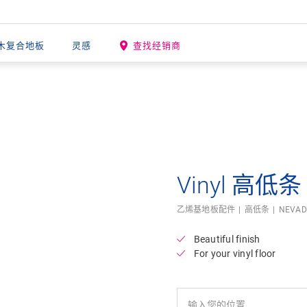
木复合地板
灵感
查找经销商
Open image in lightbox
Vinyl 高低条
乙烯基地板配件
高低条
NEVA
Beautiful finish
For your vinyl floor