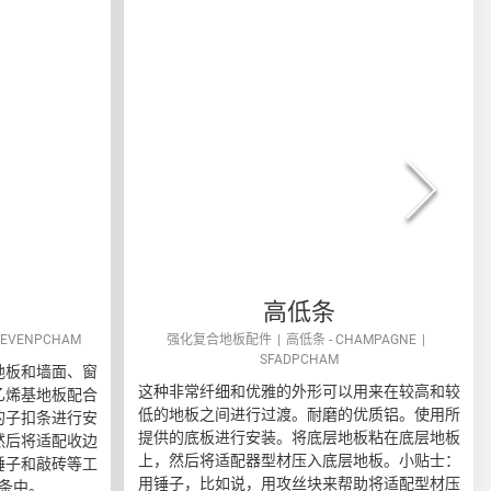
高低条
EVENPCHAM
强化复合地板配件
高低条 - CHAMPAGNE
SFADPCHAM
地板和墙面、窗
这种非常纤细和优雅的外形可以用来在较高和较
乙烯基地板配合
低的地板之间进行过渡。耐磨的优质铝。使用所
的子扣条进行安
提供的底板进行安装。将底层地板粘在底层地板
然后将适配收边
上，然后将适配器型材压入底层地板。小贴士：
锤子和敲砖等工
用锤子，比如说，用攻丝块来帮助将适配型材压
条中。