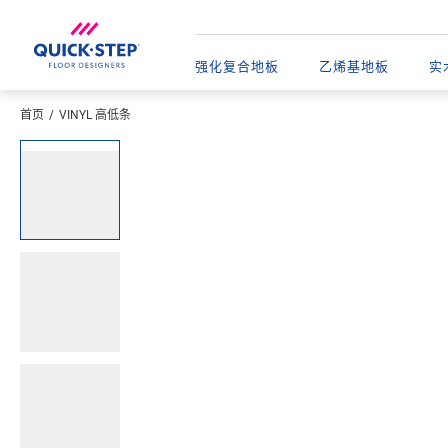
强化复合地板
乙烯基地板​
实
首页
VINYL 高低条
输入您的位置
Open image in lightbox