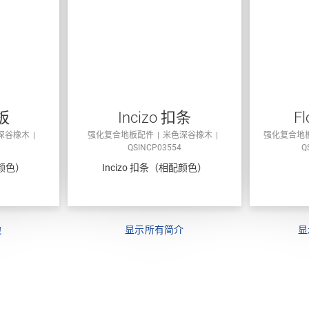
板
Incizo 扣条
Fl
深谷橡木
强化复合地板配件
米色深谷橡木
强化复合地
QSINCP03554
Q
颜色）
Incizo 扣条（相配颜色）
边
显示所有简介
显