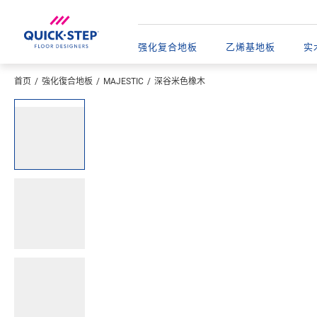
强化复合地板
乙烯基地板​
实
首页
強化復合地板
MAJESTIC
深谷米色橡木
输入您的位置
Open image in lightbox