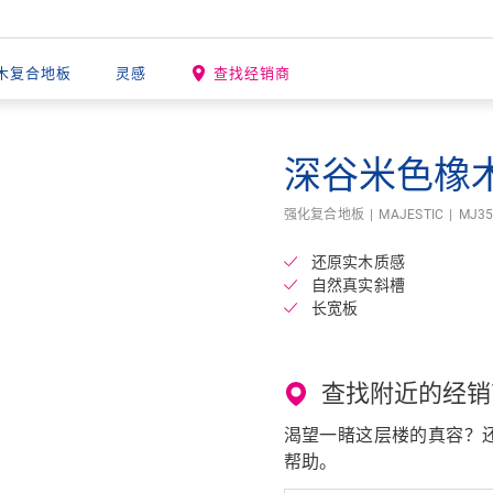
木复合地板
灵感
查找经销商
深谷米色橡
Open image in lightbox
强化复合地板
MAJESTIC
MJ35
还原实木质感
自然真实斜槽
长宽板
查找附近的经销
渴望一睹这层楼的真容？还有
帮助。