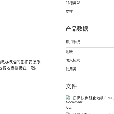
凹槽类型
式样
产品数据
锁扣系统
地暖
防水技术
，如今已成为标准的锁扣安装系
地将地板拼接在一起。
使用类
文件
质保 快步 强化地板
PDF,