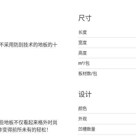
尺寸
长度
宽度
刮性是不采用防刮技术的地板的十
高度
m²/包
板材数/包
设计
颜色
外观
题。这些地板不仅看起来格外时尚
凹槽数量
工作变得前所未有的轻松！