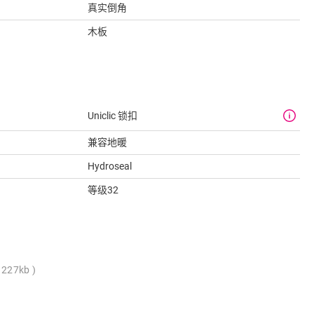
真实倒角
木板
Uniclic 锁扣
兼容地暖
Hydroseal
等级32
 227kb