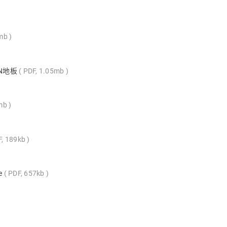
1mb
IN地板
PDF, 1.05mb
mb
F, 189kb
te
PDF, 657kb