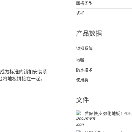
凹槽类型
式样
产品数据
锁扣系统
地暖
防水技术
，如今已成为标准的锁扣安装系
地将地板拼接在一起。
使用类
文件
质保 快步 强化地板
PDF,