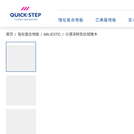
强化复合地板
乙烯基地板​
实
首页
強化復合地板
MAJESTIC
沙漠深棕色拉绒橡木
输入您的位置
Open image in lightbox