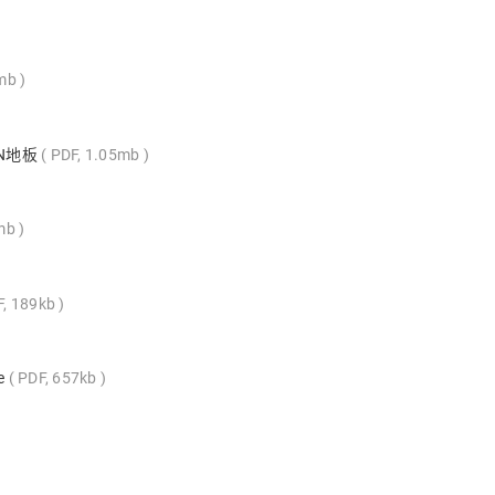
1mb
IN地板
PDF, 1.05mb
mb
F, 189kb
te
PDF, 657kb