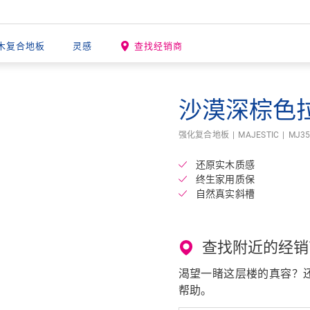
木复合地板
灵感
查找经销商
沙漠深棕色
Open image in lightbox
强化复合地板
MAJESTIC
MJ35
还原实木质感
终生家用质保
自然真实斜槽
查找附近的经销
渴望一睹这层楼的真容？还有
帮助。