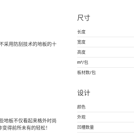
尺寸
长度
宽度
刮性是不采用防刮技术的地板的十
高度
m²/包
板材数/包
设计
颜色
外观
题。这些地板不仅看起来格外时尚
凹槽数量
工作变得前所未有的轻松！