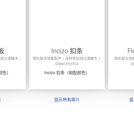
板
Incizo 扣条
Fl
拉绒沙漠橡木
强化复合地板配件
深棕色拉绒沙漠橡木
强化复合地
QSINCP03553
Q
颜色）
Incizo 扣条（相配颜色）
边
显示所有简介
显