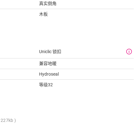
真实倒角
木板
Uniclic 锁扣
兼容地暖
Hydroseal
等级32
 227kb