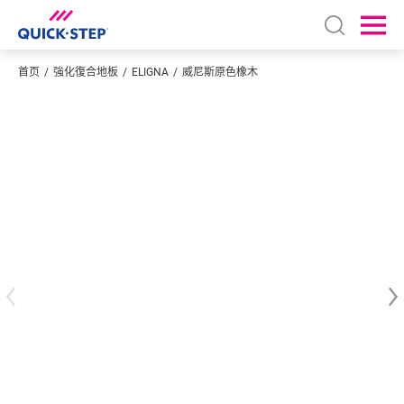
Open sear
Ope
首页
強化復合地板
ELIGNA
威尼斯原色橡木
输入您的位置