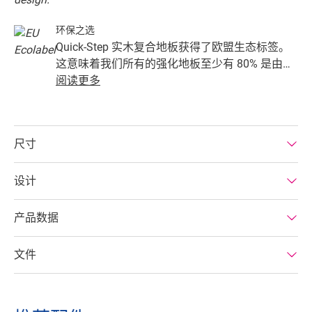
环保之选
Quick-Step 实木复合地板获得了欧盟生态标签。
这意味着我们所有的强化地板至少有 80% 是由可
持续来源的木材制成的，其成分中避免了有害物
阅读更多
质，并且是在节能工厂生产的。此外，Quick-Step
实木复合地板的使用寿命很长，产品质保期延
长，易于维修和拆卸。
尺寸
设计
产品数据
文件