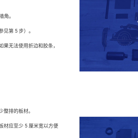
近墙角。
见第 5 步）。
如果无法使用折边和胶条，
少整排的板材
。
板材应至少 5 厘米宽以方便