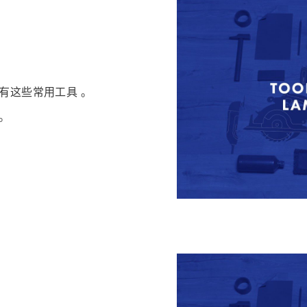
有这些
常用工具
。
。