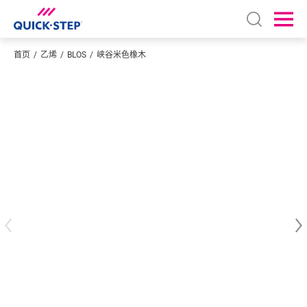
Open sear
Ope
首页
乙烯
BLOS
峡谷米色橡木
输入您的位置